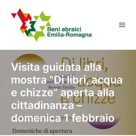
Visita guidata alla
IL PROGETTO
mostra “Di libri, acqua
LA RETE
NEWS
e chizze” aperta alla
EVENTI
cittadinanza –
CONTATTI
domenica 1 febbraio
Ricerca